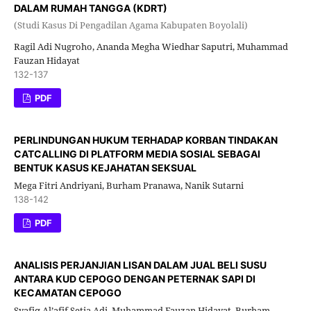
DALAM RUMAH TANGGA (KDRT)
(Studi Kasus Di Pengadilan Agama Kabupaten Boyolali)
Ragil Adi Nugroho, Ananda Megha Wiedhar Saputri, Muhammad
Fauzan Hidayat
132-137
PDF
PERLINDUNGAN HUKUM TERHADAP KORBAN TINDAKAN
CATCALLING DI PLATFORM MEDIA SOSIAL SEBAGAI
BENTUK KASUS KEJAHATAN SEKSUAL
Mega Fitri Andriyani, Burham Pranawa, Nanik Sutarni
138-142
PDF
ANALISIS PERJANJIAN LISAN DALAM JUAL BELI SUSU
ANTARA KUD CEPOGO DENGAN PETERNAK SAPI DI
KECAMATAN CEPOGO
Syafiq Al’afif Setia Adi, Muhammad Fauzan Hidayat, Burham