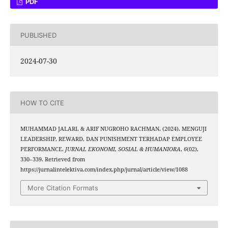
PDF
PUBLISHED
2024-07-30
HOW TO CITE
MUHAMMAD JALARI, & ARIF NUGROHO RACHMAN. (2024). MENGUJI
LEADERSHIP, REWARD, DAN PUNISHMENT TERHADAP EMPLOYEE
PERFORMANCE.
JURNAL EKONOMI, SOSIAL & HUMANIORA
,
6
(02),
330–339. Retrieved from
https://jurnalintelektiva.com/index.php/jurnal/article/view/1088
More Citation Formats