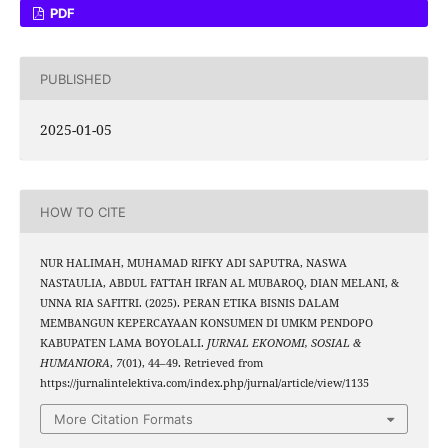
PDF
PUBLISHED
2025-01-05
HOW TO CITE
NUR HALIMAH, MUHAMAD RIFKY ADI SAPUTRA, NASWA
NASTAULIA, ABDUL FATTAH IRFAN AL MUBAROQ, DIAN MELANI, &
UNNA RIA SAFITRI. (2025). PERAN ETIKA BISNIS DALAM
MEMBANGUN KEPERCAYAAN KONSUMEN DI UMKM PENDOPO
KABUPATEN LAMA BOYOLALI.
JURNAL EKONOMI, SOSIAL &
HUMANIORA
,
7
(01), 44–49. Retrieved from
https://jurnalintelektiva.com/index.php/jurnal/article/view/1135
More Citation Formats