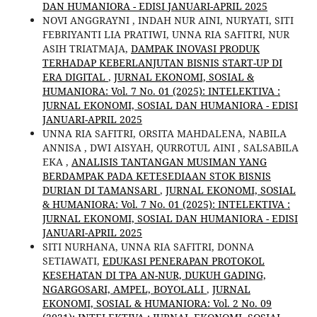
DAN HUMANIORA - EDISI JANUARI-APRIL 2025
NOVI ANGGRAYNI , INDAH NUR AINI, NURYATI, SITI
FEBRIYANTI LIA PRATIWI, UNNA RIA SAFITRI, NUR
ASIH TRIATMAJA,
DAMPAK INOVASI PRODUK
TERHADAP KEBERLANJUTAN BISNIS START-UP DI
ERA DIGITAL
,
JURNAL EKONOMI, SOSIAL &
HUMANIORA: Vol. 7 No. 01 (2025): INTELEKTIVA :
JURNAL EKONOMI, SOSIAL DAN HUMANIORA - EDISI
JANUARI-APRIL 2025
UNNA RIA SAFITRI, ORSITA MAHDALENA, NABILA
ANNISA , DWI AISYAH, QURROTUL AINI , SALSABILA
EKA ,
ANALISIS TANTANGAN MUSIMAN YANG
BERDAMPAK PADA KETESEDIAAN STOK BISNIS
DURIAN DI TAMANSARI
,
JURNAL EKONOMI, SOSIAL
& HUMANIORA: Vol. 7 No. 01 (2025): INTELEKTIVA :
JURNAL EKONOMI, SOSIAL DAN HUMANIORA - EDISI
JANUARI-APRIL 2025
SITI NURHANA, UNNA RIA SAFITRI, DONNA
SETIAWATI,
EDUKASI PENERAPAN PROTOKOL
KESEHATAN DI TPA AN-NUR, DUKUH GADING,
NGARGOSARI, AMPEL, BOYOLALI
,
JURNAL
EKONOMI, SOSIAL & HUMANIORA: Vol. 2 No. 09