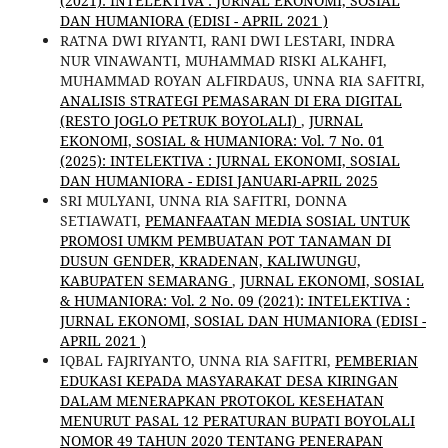
(2021): INTELEKTIVA : JURNAL EKONOMI, SOSIAL
DAN HUMANIORA (EDISI - APRIL 2021 )
RATNA DWI RIYANTI, RANI DWI LESTARI, INDRA
NUR VINAWANTI, MUHAMMAD RISKI ALKAHFI,
MUHAMMAD ROYAN ALFIRDAUS, UNNA RIA SAFITRI,
ANALISIS STRATEGI PEMASARAN DI ERA DIGITAL
(RESTO JOGLO PETRUK BOYOLALI)
,
JURNAL
EKONOMI, SOSIAL & HUMANIORA: Vol. 7 No. 01
(2025): INTELEKTIVA : JURNAL EKONOMI, SOSIAL
DAN HUMANIORA - EDISI JANUARI-APRIL 2025
SRI MULYANI, UNNA RIA SAFITRI, DONNA
SETIAWATI,
PEMANFAATAN MEDIA SOSIAL UNTUK
PROMOSI UMKM PEMBUATAN POT TANAMAN DI
DUSUN GENDER, KRADENAN, KALIWUNGU,
KABUPATEN SEMARANG
,
JURNAL EKONOMI, SOSIAL
& HUMANIORA: Vol. 2 No. 09 (2021): INTELEKTIVA :
JURNAL EKONOMI, SOSIAL DAN HUMANIORA (EDISI -
APRIL 2021 )
IQBAL FAJRIYANTO, UNNA RIA SAFITRI,
PEMBERIAN
EDUKASI KEPADA MASYARAKAT DESA KIRINGAN
DALAM MENERAPKAN PROTOKOL KESEHATAN
MENURUT PASAL 12 PERATURAN BUPATI BOYOLALI
NOMOR 49 TAHUN 2020 TENTANG PENERAPAN