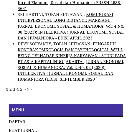
Jurnal Ekonomi, Sosial dan Humaniora E-ISSN 2686-
5661
SRI HARTINI, TOPAN SETIAWAN ,
KOMUNIKASI
INTERPERSONAL LONG DISTANCE MARRIAGE
,
JURNAL EKONOMI, SOSIAL & HUMANIORA: Vol. 4 No.
08 (2023): INTELEKTIVA : JURNAL EKONOMI, SOSIAL
DAN HUMANIORA - EDISI APRIL 2023
DEVY SOFYANTY, TOPAN SETIAWAN,
PENGARUH
KONTRAK PSIKOLOGIS DAN PSYCHOLOGICAL WELL
BEING TERHADAP KINERJA KARYAWAN : STUDI PADA
PT ASIA KAPITALINDO JAKARTA
,
JURNAL EKONOMI,
SOSIAL & HUMANIORA: Vol. 2 No. 02 (2020):
INTELEKTIVA : JURNAL EKONOMI, SOSIAL DAN
HUMANIORA (EDISI, SEPTEMBER 2020 )
1
2
3
4
5
>
>>
MENU
DAFTAR
BUAT JURNAL