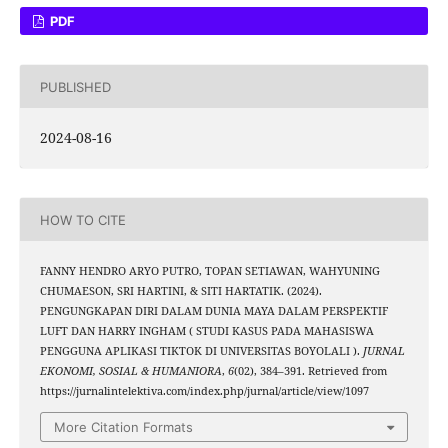
PDF
PUBLISHED
2024-08-16
HOW TO CITE
FANNY HENDRO ARYO PUTRO, TOPAN SETIAWAN, WAHYUNING
CHUMAESON, SRI HARTINI, & SITI HARTATIK. (2024).
PENGUNGKAPAN DIRI DALAM DUNIA MAYA DALAM PERSPEKTIF
LUFT DAN HARRY INGHAM ( STUDI KASUS PADA MAHASISWA
PENGGUNA APLIKASI TIKTOK DI UNIVERSITAS BOYOLALI ).
JURNAL
EKONOMI, SOSIAL & HUMANIORA
,
6
(02), 384–391. Retrieved from
https://jurnalintelektiva.com/index.php/jurnal/article/view/1097
More Citation Formats