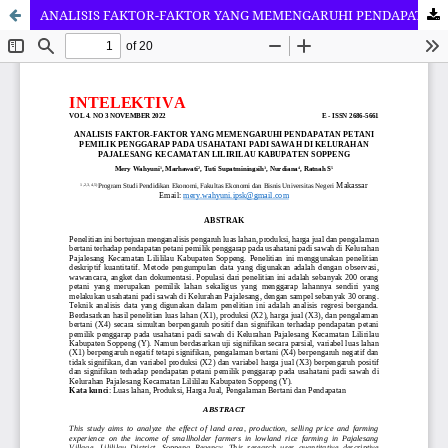
ANALISIS FAKTOR-FAKTOR YANG MEMENGARUHI PENDAPATAN PETANI PEMILIK PENGGARAP PADA USAHATANI PADI SAWAH DI KELURAHAN PAJALESANG KECAMATAN LILIRILAU KABUPATEN SOPPENG